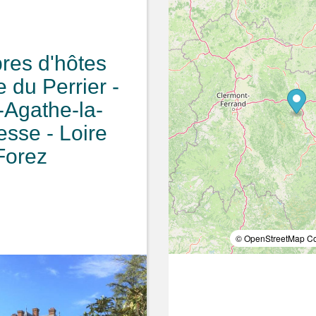
es d'hôtes
du Perrier -
-Agathe-la-
esse - Loire
Forez
© OpenStreetMap Con