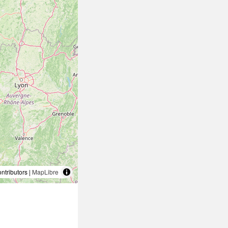
tributors |
MapLibre