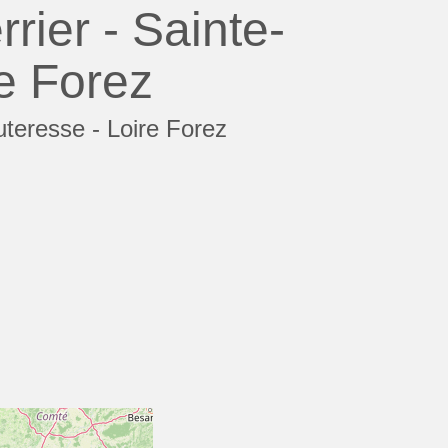
ier - Sainte-
e Forez
teresse - Loire Forez