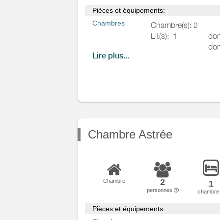
Pièces et équipements:
Chambres
Chambre(s): 2
Lit(s):
1
don
don
Lire plus...
Salle de
Sèche cheveux
bains
/
Salle
Sèche serviettes
d'eau
WC
WC:
1
WC indépendants
WC privés
Chambre Astrée
Cuisine
Four à micro ondes
Réfrigérateur
2
Chambre
1
personnes
chambr
Autres pièces
Pièces et équipements:
Media
Wifi