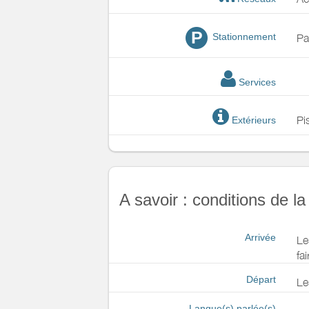
Chauffage /
AC
P
Stationnement
Pa
Exterieur
Jardin privé
Salon de jardin
Terrain clos commu
Services
Divers
Pi
Extérieurs
A savoir : conditions de la
Arrivée
Le
fa
Départ
Le
Langue(s) parlée(s)