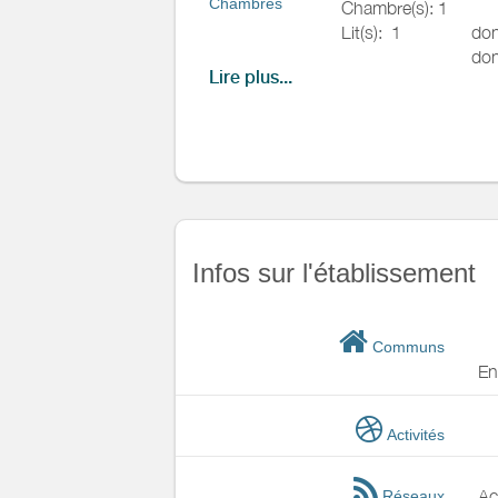
Chambres
Chambre(s): 1
Lit(s):
1
don
Autres
équipements
don
Lire plus...
Chauffage /
Salle de
Sèche cheveux
AC
bains
/
Salle
Sèche serviettes
d'eau
Exterieur
Jardin privé
Salon de jardin
Salle(s) d'eau (avec
Terrain clos commu
WC
WC:
1
Divers
WC privés
Infos sur l'établissement
Cuisine
Four à micro ondes
Communs
Réfrigérateur
En
Autres pièces
Activités
Media
Autres
équipements
Ac
Réseaux